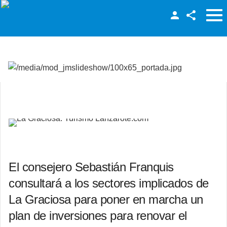
Facebook
Twitter
LinkedIn
Usuario
Contraseña
Recuérdeme
El consejero Sebastián Franquis
consultará a los sectores implicados de
La Graciosa para poner en marcha un
¿Recordar contraseña?
¿Recordar usuario?
plan de inversiones para renovar el