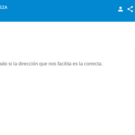
EZA
Facebook
Twitter
LinkedIn
o si la dirección que nos facilita es la correcta.