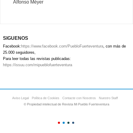
Alfonso Méyer
SIGUENOS
Facebook:
https://www.facebook.com/PuebloFuerteventura
, con más de
25.000 seguidores,
Para leer todas las revistas publicadas:
https://issuu.com/mipueblofuerteventura
Aviso Legal
Política de Cookies
Contacte con Nosotros
Nuestro Staff
© Propiedad intelectual de Revista Mi Pueblo Fuerteventura