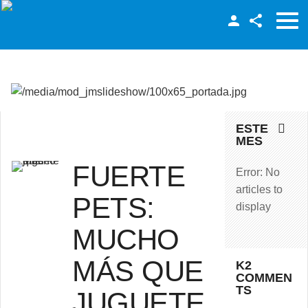
Facebook
Twitter
LinkedIn
ESTE
MES
FUERTE
Error: No
articles to
PETS:
display
MUCHO
MÁS QUE
K2
COMMEN
TS
JUGUETE